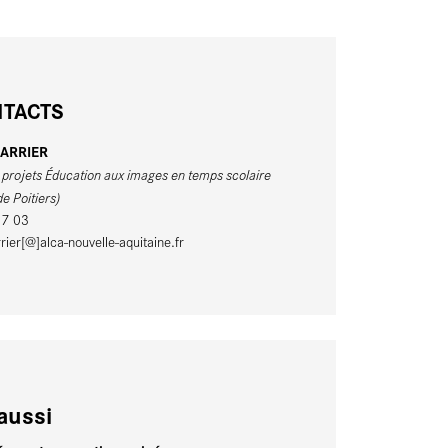
TACTS
HARRIER
projets Éducation aux images en temps scolaire
e Poitiers)
87 03
rier[@]alca-nouvelle-aquitaine.fr
aussi