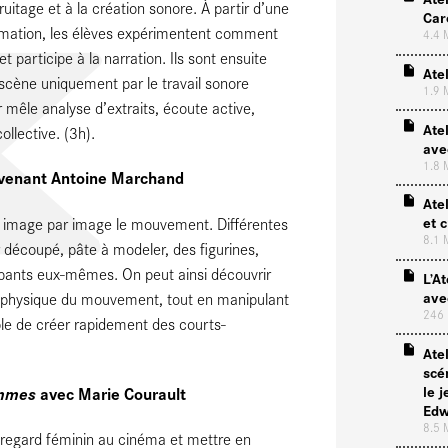
uitage et à la création sonore. À partir d’une
Car
mmation, les élèves expérimentent comment
4.4
 participe à la narration. Ils sont ensuite
Ate
scène uniquement par le travail sonore
1.9
er mêle analyse d’extraits, écoute active,
Ate
llective. (3h).
ave
1.8
tervenant Antoine Marchand
Ate
et 
r image par image le mouvement. Différentes
8.1
r découpé, pâte à modeler, des figurines,
cipants eux-mêmes. On peut ainsi découvrir
L’A
ave
 physique du mouvement, tout en manipulant
246
ble de créer rapidement des courts-
Atel
scé
le 
emmes
avec Marie Courault
Edw
8.5
u regard féminin au cinéma et mettre en