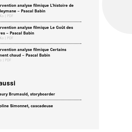
ervention analyse filmique L’histoire de
leymane – Pascal Babin
 Ko
| PDF
ervention analyse filmique Le Goût des
res – Pascal Babin
 Ko
| PDF
ervention analyse filmique Certains
iment chaud – Pascal Babin
Ko
| PDF
aussi
ury Brumauld, storyboarder
oline Simonnet, cascadeuse