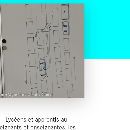
ilm le Règne Animal © Maëlle Charrier
 - Lycéens et apprentis au
ignants et enseignantes, les