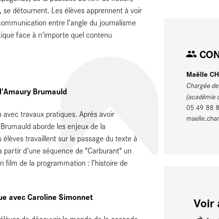
 se détournent. Les élèves apprennent à voir
 communication entre l’angle du journalisme
ritique face à n'importe quel contenu
CON
Maëlle C
Chargée de 
d d'Amaury Brumauld
(académie d
05 49 88 
avec travaux pratiques. Après avoir
maelle.char
Brumauld aborde les enjeux de la
 élèves travaillent sur le passage du texte à
 à partir d'une séquence de "Carburant" un
n film de la programmation : l’histoire de
que avec Caroline Simonnet
Voir 
x élèves de découvrir le monde de la cascade