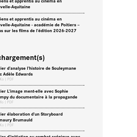
éens et apprentis au cinéma en
velle-Aquitaine
éens et apprentis au cinéma en
velle-Aquitaine - académie de Poitiers –
us sur les films de l’édition 2026-2027
chargement(s)
lier d’analyse l’histoire de Souleymane
c Adèle Edwards
 Ko
| PDF
lier L’image ment-elle avec Sophie
mpy du documentaire à la propagande
 Mo
| PDF
lier élaboration d’un Storyboard
maury Brumauld
 Ko
| PDF
lier d’initiation au combat scénique avec