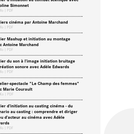
oline Simonnet
 Mo
| PDF
liers cinéma par Antoine Marchand
 Mo
| PDF
lier Mashup et initiation au montage
c Antoine Marchand
 Mo
| PDF
lier du son à l’image initiation bruitage
création sonore avec Adèle Edwards
 Mo
| PDF
telier-spectacle "Le Champ des femmes"
c Marie Courault
 Ko
| PDF
ier d’initiation au casting cinéma - du
nario au casting : comprendre et diriger
jeu d’acteur au cinéma avec Adèle
ards
 Mo
| PDF