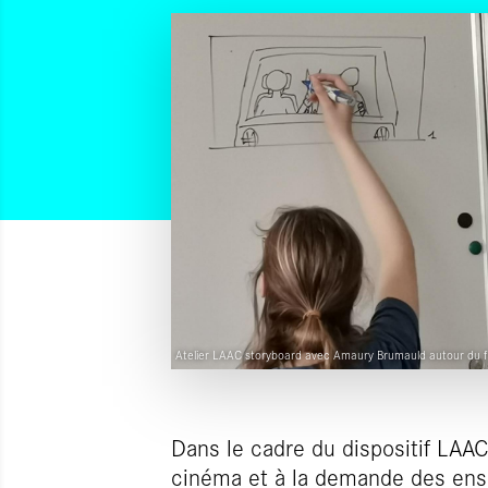
Atelier LAAC storyboard avec Amaury Brumauld autour du f
Dans le cadre du dispositif LAAC
cinéma et à la demande des ense