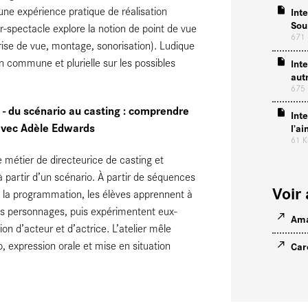
 une expérience pratique de réalisation
Int
Sou
r-spectacle explore la notion de point de vue
671
rise de vue, montage, sonorisation). Ludique
xion commune et plurielle sur les possibles
Int
aut
675
a - du scénario au casting : comprendre
Int
 avec Adèle Edwards
l’a
61 
e métier de directeurice de casting et
 partir d’un scénario. À partir de séquences
Voir 
de la programmation, les élèves apprennent à
les personnages, puis expérimentent eux-
Ama
n d’acteur et d’actrice. L’atelier mêle
 expression orale et mise en situation
Car