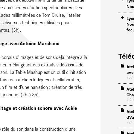
Lyc
Nou
ie aux scènes d’action spectaculaires. Des
ades millimétrées de Tom Cruise, l’atelier
Lyc
es diverses techniques utilisées pour
Nou
foc
ntes. (3h).
ntage avec Antoine Marchand
Télé
 corpus d’images et de sons déjà intégré à la
lm en mélangeant des extraits vidéo issus de
Ate
son. La Table Mashup est un outil d’initiation
ave
957
ire des ateliers ludiques et collaboratifs,
n film et d’une narration : création de très
Ate
e annonce. (2h à 3h).
Cha
4.9
ruitage et création sonore avec Adèle
Ate
d'A
724
e rôle du son dans la construction d’une
Ate