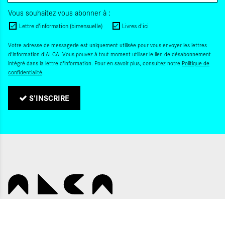
Vous souhaitez vous abonner à :
Lettre d'information (bimensuelle)
Livres d'ici
Votre adresse de messagerie est uniquement utilisée pour vous envoyer les lettres
d'information d'ALCA. Vous pouvez à tout moment utiliser le lien de désabonnement
intégré dans la lettre d'information. Pour en savoir plus, consultez notre
Politique de
confidentialité
.
S'INSCRIRE