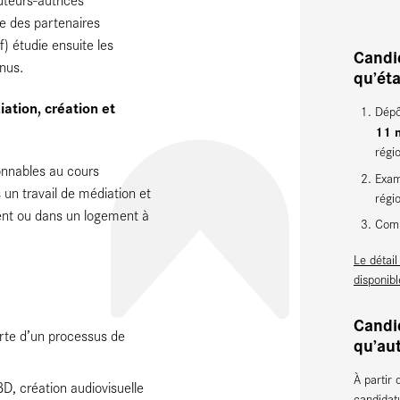
 des partenaires
f) étudie ensuite les
Candid
enus.
qu’ét
ation, création et
Dépô
11 m
régi
onnables au cours
Exam
s un travail de médiation et
régi
ment ou dans un logement à
Comm
Le détail
disponib
Candid
rte d’un processus de
qu’aut
À partir
BD, création audiovisuelle
candidat