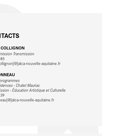
TACTS
e COLLIGNON
mission Transmission
 85
llignon[@]alca-nouvelle-aquitaine.fr
ONNEAU
 programmes
idences - Chalet Mauriac
ssion - Éducation Artistique et Culturelle
 39
eau[@]alca-nouvelle-aquitaine.fr