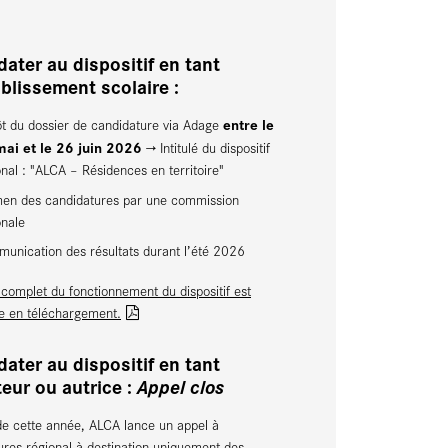
ater au dispositif en tant
ablissement scolaire :
entre le
t du dossier de candidature via Adage
ai et le 26 juin 2026
→ Intitulé du dispositif
onal : "ALCA – Résidences en territoire"
en des candidatures par une commission
onale
unication des résultats durant l’été 2026
 complet du fonctionnement du dispositif est
le en téléchargement.
ater au dispositif en tant
eur ou autrice :
Appel clos
 de cette année, ALCA lance un appel à
ures régional à destination uniquement des