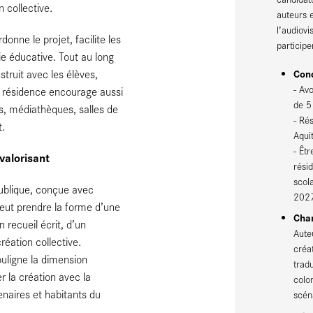
 collective.
auteurs e
l’audiovi
onne le projet, facilite les
participe
ie éducative. Tout au long
Cond
struit avec les élèves,
- Av
La résidence encourage aussi
de 5
ies, médiathèques, salles de
- Ré
t.
Aquit
- Êt
 valorisant
rési
scol
publique, conçue avec
202
e peut prendre la forme d’une
Cha
n recueil écrit, d’un
Aute
réation collective.
créa
ouligne la dimension
trad
r la création avec la
color
naires et habitants du
scéna