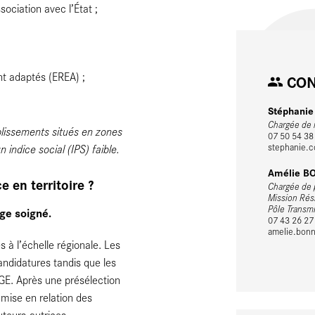
sociation avec l’État ;
t adaptés (EREA) ;
CON
Stéphani
Chargée de 
blissements situés en zones
07 50 54 38
n indice social (IPS) faible.
stephanie.co
Amélie B
 en territoire ?
Chargée de
Mission Rés
Pôle Transmi
age soigné.
07 43 26 27
amelie.bonn
à l’échelle régionale. Les
andidatures tandis que les
GE. Après une présélection
 mise en relation des
uteurs-autrices