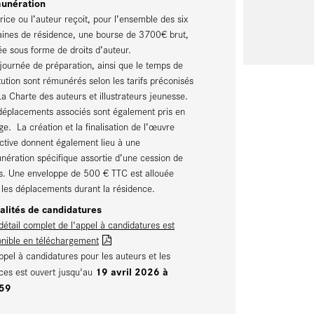
unération
rice ou l’auteur reçoit, pour l’ensemble des six
ines de résidence, une bourse de 3700€ brut,
ée sous forme de droits d’auteur.
journée de préparation, ainsi que le temps de
itution sont rémunérés selon les tarifs préconisés
La Charte des auteurs et illustrateurs jeunesse.
déplacements associés sont également pris en
ge. La création et la finalisation de l’œuvre
ective donnent également lieu à une
nération spécifique assortie d’une cession de
ts. Une enveloppe de 500 € TTC est allouée
 les déplacements durant la résidence.
lités de candidatures
détail complet de l'appel à candidatures est
onible en téléchargement
appel à candidatures pour les auteurs et les
19 avril 2026 à
ices est ouvert jusqu'au
59