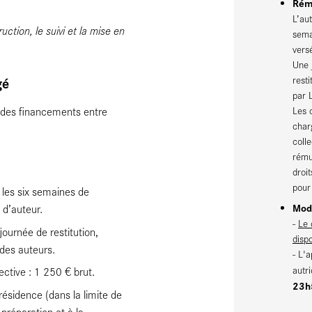
Rém
L’aut
tion, le suivi et la mise en
sema
vers
Une 
rest
gé
par 
Les 
re des financements entre
char
coll
rému
droi
pour
 les six semaines de
Moda
 d’auteur.
-
Le 
ournée de restitution,
disp
 des auteurs.
- L'
autr
lective : 1 250 € brut.
23h
résidence (dans la limite de
préparation et à la