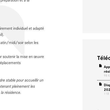
irement individuel et adapté
l).
matin/midi/soir selon les
Télé
r soutenir la mise en œuvre
 déplacements
App
rés
98 
re stable pour accueillir un
Dis
utenant pleinement les
20
e la résidence.
118