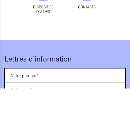
DISPOSITIFS
CONTACTS
D'AIDES
Lettres d'information
Vous souhaitez vous abonner à :
Lettre d'information (bimensuelle)
Livres d'ici