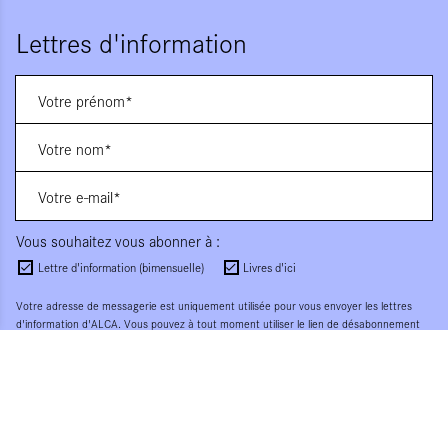
Lettres d'information
Vous souhaitez vous abonner à :
Lettre d'information (bimensuelle)
Livres d'ici
Votre adresse de messagerie est uniquement utilisée pour vous envoyer les lettres
d'information d'ALCA. Vous pouvez à tout moment utiliser le lien de désabonnement
intégré dans la lettre d'information. Pour en savoir plus, consultez notre
Politique de
confidentialité
.
S'INSCRIRE