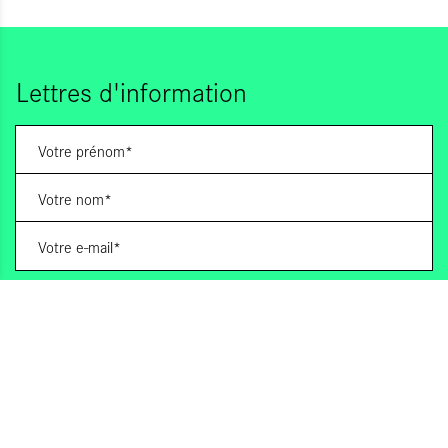
Lettres d'information
Vous souhaitez vous abonner à :
Lettre d'information (bimensuelle)
Livres d'ici
Votre adresse de messagerie est uniquement utilisée pour vous envoyer les lettres
d'information d'ALCA. Vous pouvez à tout moment utiliser le lien de désabonnement
intégré dans la lettre d'information. Pour en savoir plus, consultez notre
Politique de
confidentialité
.