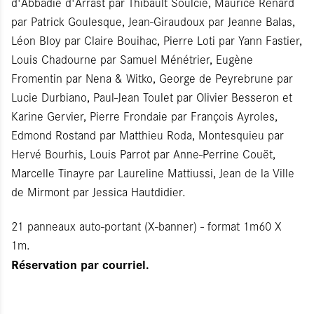
d'Abbadie d'Arrast par Thibault Soulcié, Maurice Renard
par Patrick Goulesque, Jean-Giraudoux par Jeanne Balas,
Léon Bloy par Claire Bouihac, Pierre Loti par Yann Fastier,
Louis Chadourne par Samuel Ménétrier, Eugène
Fromentin par Nena & Witko, George de Peyrebrune par
Lucie Durbiano, Paul-Jean Toulet par Olivier Besseron et
Karine Gervier, Pierre Frondaie par François Ayroles,
Edmond Rostand par Matthieu Roda, Montesquieu par
Hervé Bourhis, Louis Parrot par Anne-Perrine Couët,
Marcelle Tinayre par Laureline Mattiussi, Jean de la Ville
de Mirmont par Jessica Hautdidier.
21 panneaux auto-portant (X-banner) - format 1m60 X
1m.
Réservation par courriel.