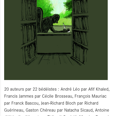
20 auteurs par 22 bédéistes : André Léo par Afif Khaled,
Francis Jammes par Cécile Brosseau, François Mauriac
par Franck Bascou, Jean-Richard Bloch par Richard
Guérineau, Gaston Chéreau par Natacha Sicaud, Antoine