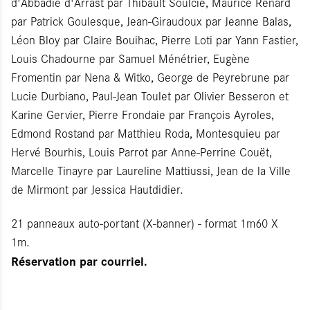
d'Abbadie d'Arrast par Thibault Soulcié, Maurice Renard
par Patrick Goulesque, Jean-Giraudoux par Jeanne Balas,
Léon Bloy par Claire Bouihac, Pierre Loti par Yann Fastier,
Louis Chadourne par Samuel Ménétrier, Eugène
Fromentin par Nena & Witko, George de Peyrebrune par
Lucie Durbiano, Paul-Jean Toulet par Olivier Besseron et
Karine Gervier, Pierre Frondaie par François Ayroles,
Edmond Rostand par Matthieu Roda, Montesquieu par
Hervé Bourhis, Louis Parrot par Anne-Perrine Couët,
Marcelle Tinayre par Laureline Mattiussi, Jean de la Ville
de Mirmont par Jessica Hautdidier.
21 panneaux auto-portant (X-banner) - format 1m60 X
1m.
Réservation par courriel.