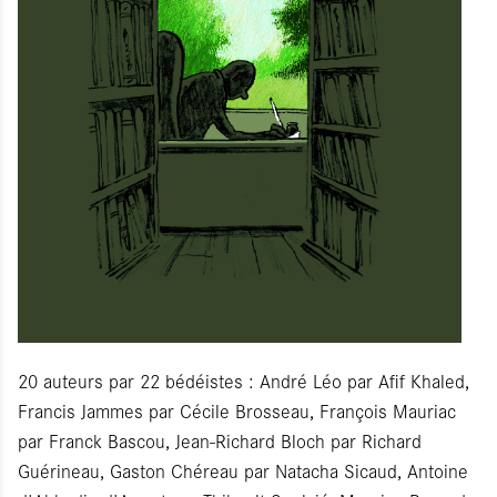
20 auteurs par 22 bédéistes : André Léo par Afif Khaled,
Francis Jammes par Cécile Brosseau, François Mauriac
par Franck Bascou, Jean-Richard Bloch par Richard
Guérineau, Gaston Chéreau par Natacha Sicaud, Antoine