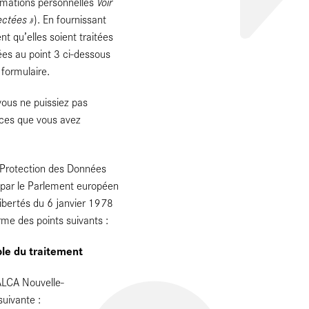
Voir
rmations personnelles
ectées »
). En fournissant
 qu’elles soient traitées
ées au point 3 ci-dessous
 formulaire.
vous ne puissiez pas
ices que vous avez
Protection des Données
 par le Parlement européen
Libertés du 6 janvier 1978
rme des points suivants :
ble du traitement
 ALCA Nouvelle-
suivante :