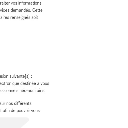
raiter vos informations
services demandés. Cette
laires renseignés soit
usion suivante[s] :
électronique destinée à vous
fessionnels néo-aquitains.
ur nos différents
 afin de pouvoir vous