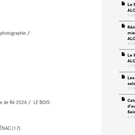
Le 
ALC
1.6
Rém
mie
e photographie
ALC
3.0
Le 
ALC
1.5
Les
sal
7.9
Cat
l'Île de Ré 2026
LE BOIS-
d'a
Sai
6.3
ÉNAC (17)