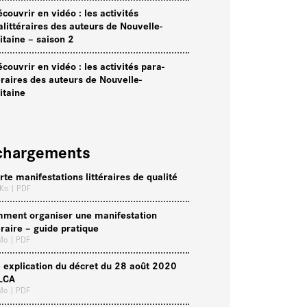
écouvrir en vidéo : les activités
alittéraires des auteurs de Nouvelle-
itaine – saison 2
écouvrir en vidéo : les activités para-
téraires des auteurs de Nouvelle-
itaine
chargements
rte manifestations littéraires de qualité
 Ko
| PDF
ment organiser une manifestation
téraire – guide pratique
 Mo
| PDF
 explication du décret du 28 août 2020
LCA
 Mo
| PDF