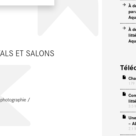
À d
par
Aqu
À d
lit
Aqu
VALS ET SALONS
Télé
Cha
179
Com
e photographie
lit
3.5
Une
– A
2.1