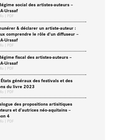
Régime social des artistes-auteurs –
A-Urssaf
 Mo
| PDF
unérer & déclarer un artiste-auteur :
ux comprendre le rôle d'un diffuseur –
A-Urssaf
 Mo
| PDF
Régime fiscal des artistes-auteurs –
A-Urssaf
 Mo
| PDF
 États généraux des festivals et des
ons du livre 2023
 Mo
| PDF
alogue des propositions artisitiques
uteurs et d'autrices néo-aquitains –
son 4
 Mo
| PDF