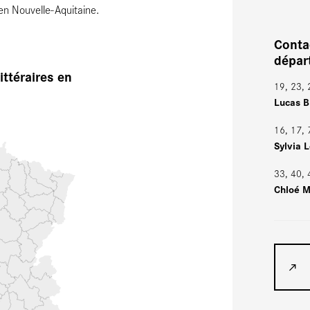
 en Nouvelle-Aquitaine.
Conta
dépa
ittéraires en
19, 23, 
Lucas B
16, 17,
Sylvia 
33, 40, 
Chloé 