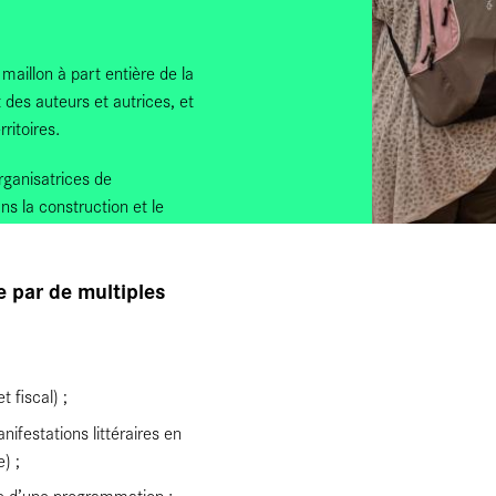
 maillon à part entière de la
 des auteurs et autrices, et
ritoires.
ganisatrices de
ans la construction et le
 par de multiples
 fiscal) ;
ifestations littéraires en
) ;
age d’une programmation :