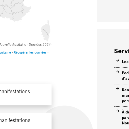
Serv
Les
Pod
d'a
Ren
manifestations
man
per
À d
par
manifestations
Nou