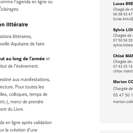
 comme l’agenda en ligne ou
Lucas BR
Éclairages
.
Chargé de mi
06 68 63 47
lucas.breuil
 littéraire
Sylvia LO
Chargée de m
ions littéraires,
07 50 56 33
elle-Aquitaine de faire
sylvia.loise
Chloé MA
ut au long de l’année
et
Chargée de m
début de l’événement.
07 43 25 16
chloe.marot[
destiné aux manifestations,
Marion C
 lecture. Pour toutes les
Chargée de m
lles, colloques, temps de
05 47 50 
etc.), merci de prendre
marion.coli
ent du Livre.
a en ligne après validation
ur la création d’une