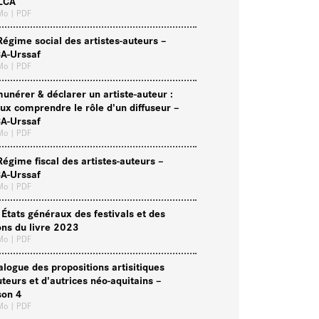
LCA
 Mo
| PDF
Régime social des artistes-auteurs –
A-Urssaf
 Mo
| PDF
unérer & déclarer un artiste-auteur :
ux comprendre le rôle d'un diffuseur –
A-Urssaf
 Mo
| PDF
Régime fiscal des artistes-auteurs –
A-Urssaf
 Mo
| PDF
 États généraux des festivals et des
ons du livre 2023
 Mo
| PDF
alogue des propositions artisitiques
uteurs et d'autrices néo-aquitains –
son 4
 Mo
| PDF