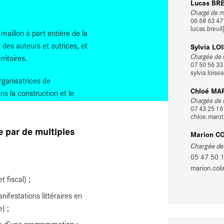
Lucas BR
Chargé de mi
06 68 63 47
lucas.breuil
 maillon à part entière de la
 des auteurs et autrices, et
Sylvia LO
Chargée de m
ritoires.
07 50 56 33
sylvia.loise
ganisatrices de
Chloé MA
ans la construction et le
Chargée de m
07 43 25 16
chloe.marot[
 par de multiples
Marion C
Chargée de m
05 47 50 
marion.coli
 fiscal) ;
ifestations littéraires en
) ;
age d’une programmation :