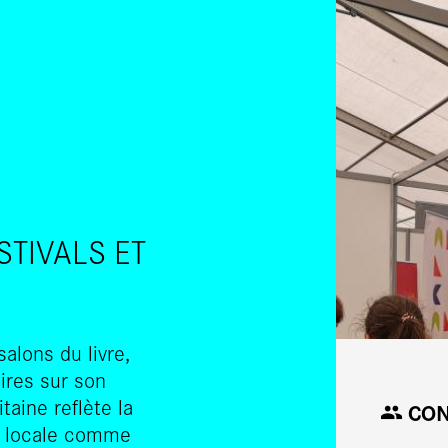
SKIP TO CONTENT
STIVALS ET
alons du livre,
aires sur son
taine reflète la
CON
re, locale comme