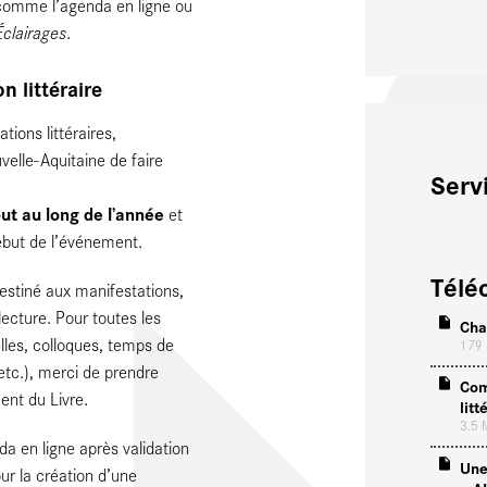
 comme l’agenda en ligne ou
Éclairages
.
 littéraire
ions littéraires,
elle-Aquitaine de faire
Serv
ut au long de l’année
et
début de l’événement.
Télé
destiné aux manifestations,
 lecture. Pour toutes les
Cha
lles, colloques, temps de
179
etc.), merci de prendre
Com
ent du Livre.
lit
3.5
a en ligne après validation
Une
ur la création d’une