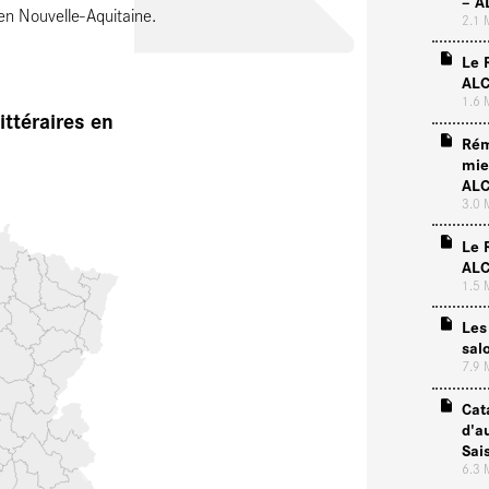
– A
 en Nouvelle-Aquitaine.
2.1
Le 
ALC
1.6
ittéraires en
Rém
mie
ALC
3.0
Le 
ALC
1.5
Les
sal
7.9
Cat
d'a
Sai
6.3