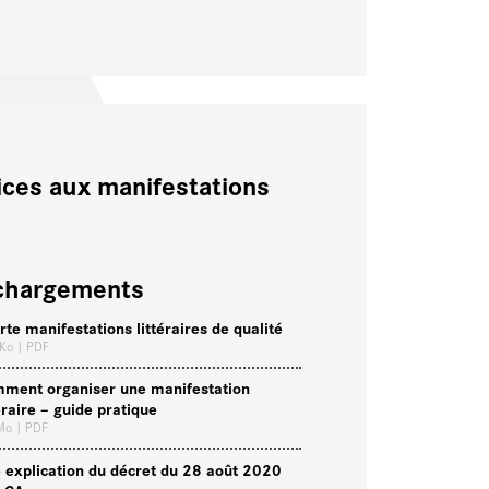
ices aux manifestations
chargements
rte manifestations littéraires de qualité
 Ko
| PDF
ment organiser une manifestation
téraire – guide pratique
 Mo
| PDF
 explication du décret du 28 août 2020