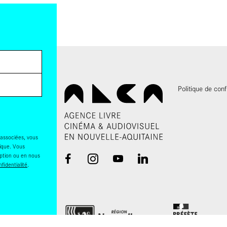
Politique de conf
 associées, vous
nique. Vous
iption ou en nous
fidentialité
.