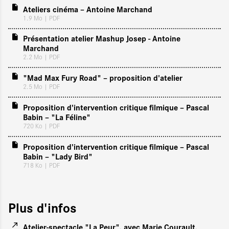
Ateliers cinéma – Antoine Marchand
1.9 Mo
| PDF
Présentation atelier Mashup Josep - Antoine
Marchand
2.2 Mo
| PDF
"Mad Max Fury Road" – proposition d'atelier
2.5 Mo
| PDF
Proposition d'intervention critique filmique – Pascal
Babin – "La Féline"
720 Ko
| PDF
Proposition d'intervention critique filmique – Pascal
Babin – "Lady Bird"
718 Ko
| PDF
Plus d'infos
Atelier-spectacle "La Peur", avec Marie Courault,