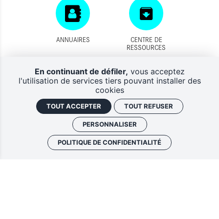
ANNUAIRES
CENTRE DE
RESSOURCES
En continuant de défiler,
vous acceptez
l'utilisation de services tiers pouvant installer des
cookies
TOUT ACCEPTER
TOUT REFUSER
DISPOSITIFS
CONTACTS
D'AIDES
PERSONNALISER
POLITIQUE DE CONFIDENTIALITÉ
Lettres d'information