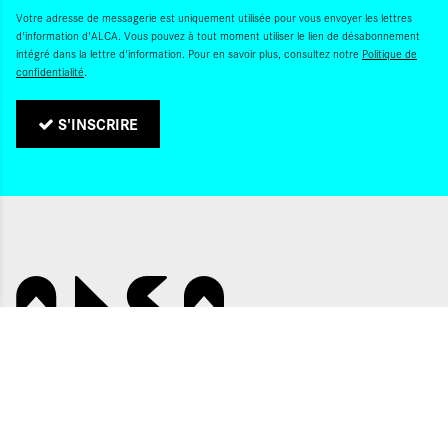
Votre adresse de messagerie est uniquement utilisée pour vous envoyer les lettres
d'information d'ALCA. Vous pouvez à tout moment utiliser le lien de désabonnement
intégré dans la lettre d'information. Pour en savoir plus, consultez notre
Politique de
confidentialité
.
S'INSCRIRE
QUI SOMMES-NOUS ?