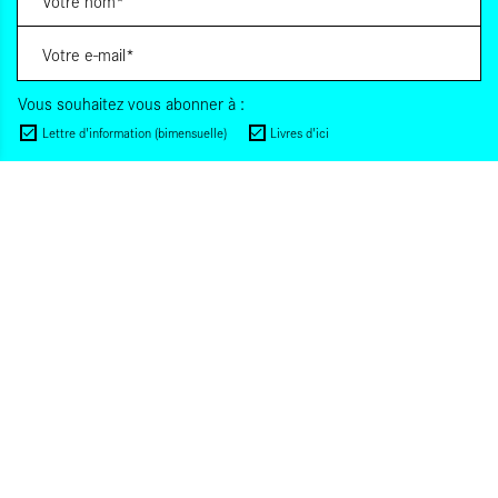
Vous souhaitez vous abonner à :
Lettre d'information (bimensuelle)
Livres d'ici
Votre adresse de messagerie est uniquement utilisée pour vous envoyer les lettres
d'information d'ALCA. Vous pouvez à tout moment utiliser le lien de désabonnement
intégré dans la lettre d'information. Pour en savoir plus, consultez notre
Politique de
confidentialité
.
S'INSCRIRE