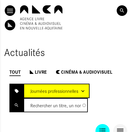
ALLER AU CONTENU PRINCIPAL
Actualités
TOUT
LIVRE
CINÉMA & AUDIOVISUEL
INITIALISER
OUMETTRE
Journées professionnelles