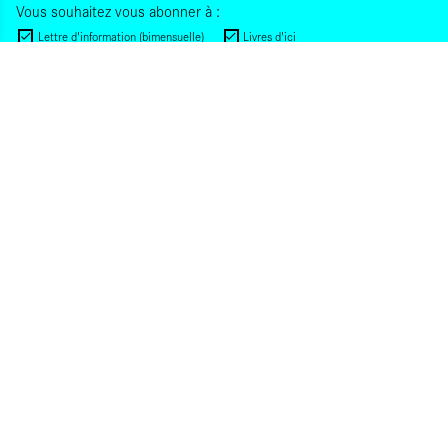
Vous souhaitez vous abonner à :
Lettre d'information (bimensuelle)
Livres d'ici
Votre adresse de messagerie est uniquement utilisée pour vous envoyer les lettres
d'information d'ALCA. Vous pouvez à tout moment utiliser le lien de désabonnement
intégré dans la lettre d'information. Pour en savoir plus, consultez notre
Politique de
confidentialité
.
S'INSCRIRE