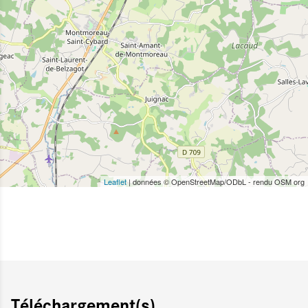
Leaflet
| données © OpenStreetMap/ODbL - rendu OSM org
Téléchargement(s)