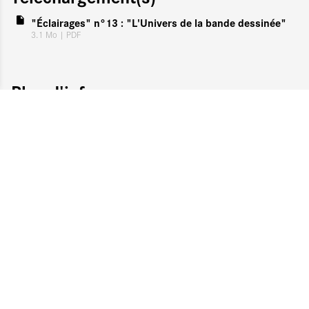
"Éclairages" n°13 : "L'Univers de la bande dessinée"
3.1 Mo
| PDF
Plus d'infos
Dossier consacré à la BD numérique pour la Région
Nouvelle-Aquitaine
Voir aussi
MANIFESTATIONS LITTÉRAIRES
FIBD – Festival international de la bande dessinée