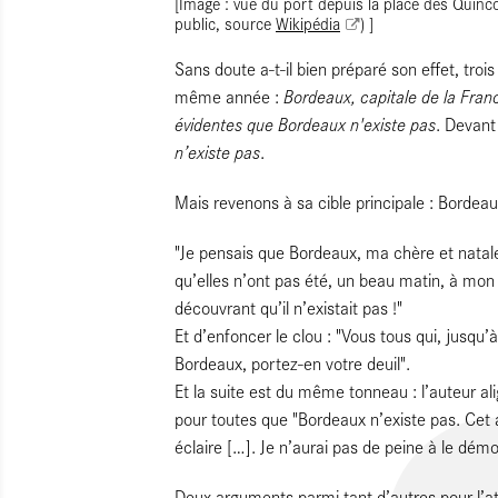
[Image : vue du port depuis la place des Quin
public, source
Wikipédia
) ]
Sans doute a-t-il bien préparé son effet, trois
Bordeaux, capitale de la Fran
même année :
évidentes que Bordeaux n'existe pas
. Devant
n’existe pas
.
Mais revenons à sa cible principale : Bordeau
"Je pensais que Bordeaux, ma chère et natale
qu’elles n’ont pas été, un beau matin, à mon
découvrant qu’il n’existait pas !"
Et d’enfoncer le clou : "Vous tous qui, jusqu’
Bordeaux, portez-en votre deuil".
Et la suite est du même tonneau : l’auteur a
pour toutes que "Bordeaux n’existe pas. Cet ax
éclaire […]. Je n’aurai pas de peine à le démo
Deux arguments parmi tant d’autres pour l’at