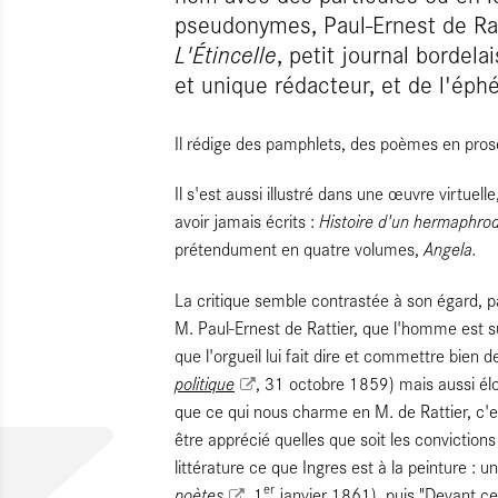
pseudonymes, Paul-Ernest de Rat
L'Étincelle
, petit journal bordela
et unique rédacteur, et de l'ép
Il rédige des pamphlets, des poèmes en pros
Il s'est aussi illustré dans une œuvre virtuelle,
Histoire d'un hermaphrodi
avoir jamais écrits :
Angela.
prétendument en quatre volumes,
La critique semble contrastée à son égard, 
M. Paul-Ernest de Rattier, que l'homme est su
que l'orgueil lui fait dire et commettre bien de
politique
, 31 octobre 1859) mais aussi élo
que ce qui nous charme en M. de Rattier, c'est
être apprécié quelles que soit les convictions 
littérature ce que Ingres est à la peinture : 
er
poètes
, 1
janvier 1861), puis "Devant cet 