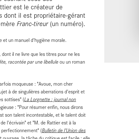
tier est le créateur de
is dont il est propriétaire-gérant
hémère
Franc-tireur
(un numéro).
e et un manuel d'hygiène morale.
 dont il ne livre que les titres pour ne les
te, racontée par une libellule
ou un roman
parfois moqueuse : "Avoue, mon cher
jet à de singulières aberrations d'esprit et
La Lorgnette : journal non
s sottises" (
gieuse : "Pour résumer enfin, nous dirons
 son talent incontestable, et le talent doit
de l'écrivain" et "M. de Rattier est à la
Bulletin de l'Union des
un perfectionnement" (
ouvrage, la tâche du critique est facile ; elle