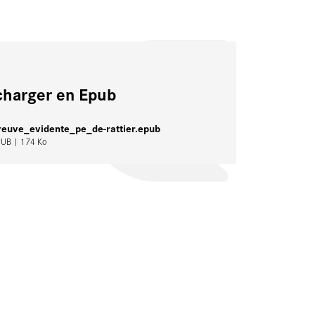
charger en Epub
reuve_evidente_pe_de-rattier.epub
PUB
| 174 Ko