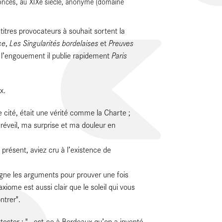
conces, au XIXe siècle, anonyme (domaine
 titres provocateurs à souhait sortent la
ce
Les Singularités bordelaises
Preuves
,
et
Paris
 l’engouement il publie rapidement
x.
 cité, était une vérité comme la Charte ;
 réveil, ma surprise et ma douleur en
à présent, aviez cru à l’existence de
ligne les arguments pour prouver une fois
iome est aussi clair que le soleil qui vous
ntrer".
tester : "…est-ce à Bordeaux qu’on a inventé