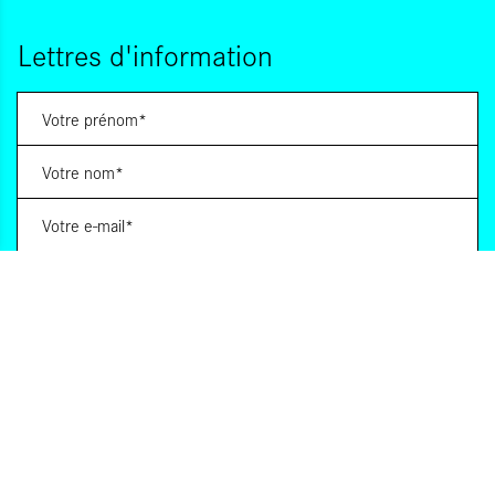
Lettres d'information
Vous souhaitez vous abonner à :
Lettre d'information (bimensuelle)
Livres d'ici
Votre adresse de messagerie est uniquement utilisée pour vous envoyer les lettres
d'information d'ALCA. Vous pouvez à tout moment utiliser le lien de désabonnement
intégré dans la lettre d'information. Pour en savoir plus, consultez notre
Politique de
confidentialité
.
S'INSCRIRE