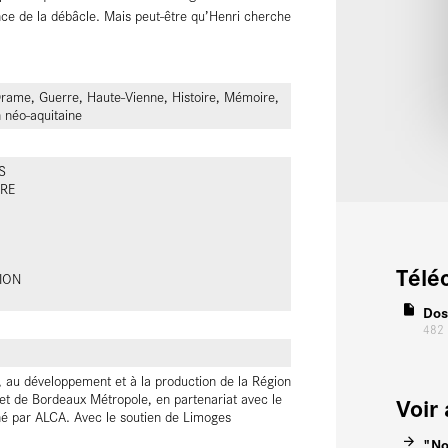
ance de la débâcle. Mais peut-être qu’Henri cherche
ame, Guerre, Haute-Vienne, Histoire, Mémoire,
n néo-aquitaine
S
RRE
Télé
ION
Dos
482
e, au développement et à la production de la Région
et de Bordeaux Métropole, en partenariat avec le
Voir 
 par ALCA. Avec le soutien de Limoges
"No