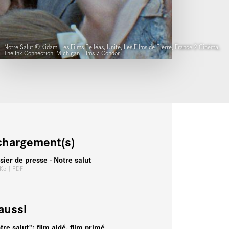
Notre Salut © Kidam, Les Films Pelléas, Unité, Les Films de Pierre, France 2 Cinéma,
The Ink Connection, Michigan Films / Condor
chargement(s)
sier de presse - Notre salut
 Ko
| PDF
aussi
tre salut": film aidé, film primé