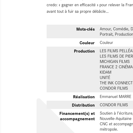
credo: « gagner en efficacité » pour relever la Fr
avant tout à fuir sa propre débâcle…
Mots-clés
Amour, Comédie, Dr
Portrait, Productio
Couleur
Couleur
Production
LES FILMS PELLÉA
LES FILMS DE PIE
MICHIGAN FILMS
FRANCE 2 CINÉMA
KIDAM
UNITÉ
THE INK CONNECT
CONDOR FILMS
Réalisation
Emmanuel MARRE
Distribution
CONDOR FILMS
Financement(s) et
Soutien à l’écritur
accompagnement
Nouvelle-Aquitaine 
CNC et accompagné
métropole.