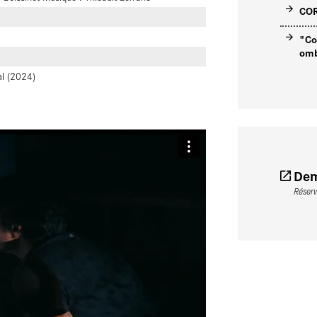
COR
"Co
omb
al (2024)
Dem
Réser