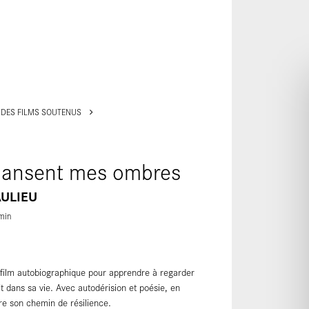
ALLER AU CONTENU PRINCIPAL
 DES FILMS SOUTENUS
 dansent mes ombres
AULIEU
min
n film autobiographique pour apprendre à regarder
 dans sa vie. Avec autodérision et poésie, en
re son chemin de résilience.