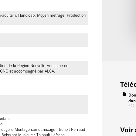
éo-aquitain, Handicap, Moyen métrage, Production
ne
tion de la Région Nouvelle-Aquitaine en
le CNC et accompagné par ALCA.
Télé
Dos
dan
692
ontant
ud
Voir 
Fougère Montage son et mixage : Benoit Perraud
 Boissinot Musique : Thibault Lefranc