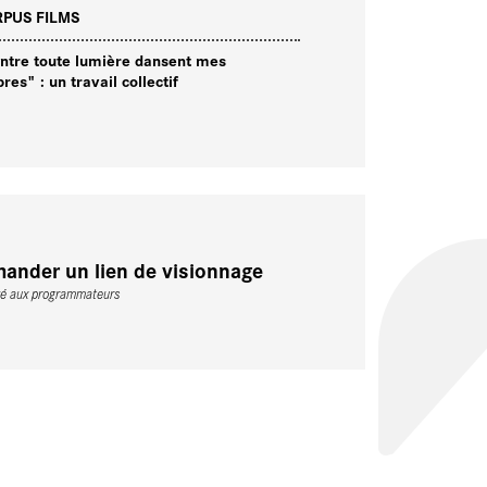
PUS FILMS
ntre toute lumière dansent mes
res" : un travail collectif
ander un lien de visionnage
vé aux programmateurs