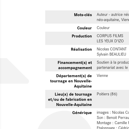
Mots-clés
Auteur - autrice n
néo-aquitaine, Vien
Couleur
Couleur
Production
CORPUS FILMS
LES YEUX D'IZO
Réalisation
Nicolas CONTANT
Sylvain BEAULIEU
Financement(s) et
Soutien à la produc
accompagnement
partenariat avec 
Département(s) de
Vienne
tournage en Nouvelle-
Aquitaine
Lieu(x) de tournage
Poitiers (86)
et/ou de fabrication en
Nouvelle-Aquitaine
Générique
images : Nicolas C
Son : Benoit Perra
Montage : Camille 
Etalonnage : Cédric