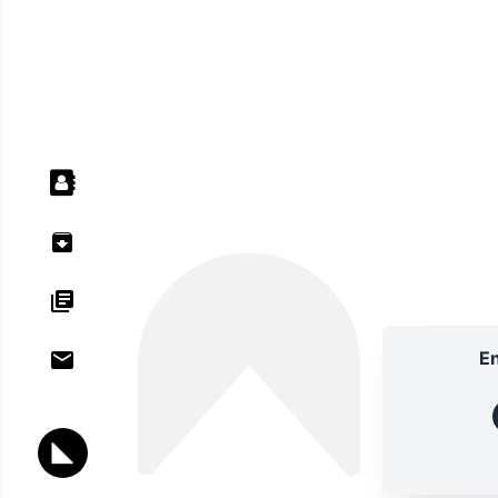
En
ANNU