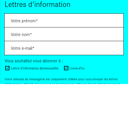
Lettres d'information
Vous souhaitez vous abonner à :
Lettre d'information (bimensuelle)
Livres d'ici
Votre adresse de messagerie est uniquement utilisée pour vous envoyer les lettres
d'information d'ALCA. Vous pouvez à tout moment utiliser le lien de désabonnement
intégré dans la lettre d'information. Pour en savoir plus, consultez notre
Politique de
confidentialité
.
S'INSCRIRE