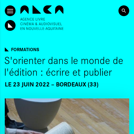
ALLER AU CONTENU PRINCIPAL
FORMATIONS
S'orienter dans le monde de
l'édition : écrire et publier
LE 23 JUIN 2022
BORDEAUX (33)