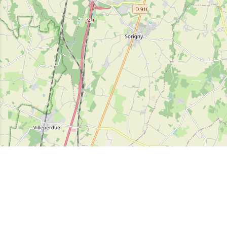
Leaflet
| données © OpenStreetMap/ODbL - rendu OSM org