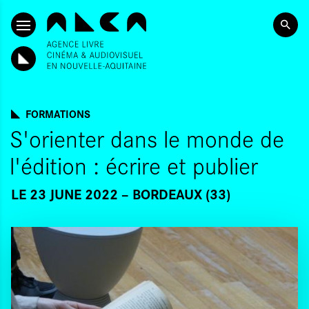
SKIP TO CONTENT
FORMATIONS
S'orienter dans le monde de
l'édition : écrire et publier
LE 23 JUNE 2022
BORDEAUX (33)