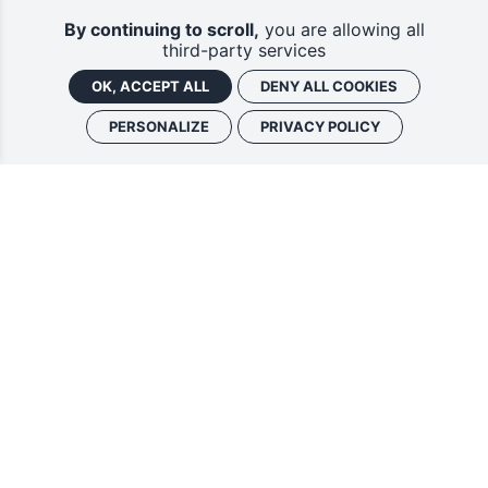
By continuing to scroll,
you are allowing all
third-party services
OK, ACCEPT ALL
DENY ALL COOKIES
PERSONALIZE
PRIVACY POLICY
Vous souhaitez vous abonner à :
Lettre d'information (bimensuelle)
Livres d'ici
En indiquant votre adresse email, et en cochant la ou les cases associées, vous
consentez à recevoir nos lettres d'information par voie électronique. Vous pouvez
vous désinscrire à tout moment via les liens de désinscription ou en nous contactant.
Pour en savoir plus, consultez notre
Politique de confidentialité
.
S'INSCRIRE