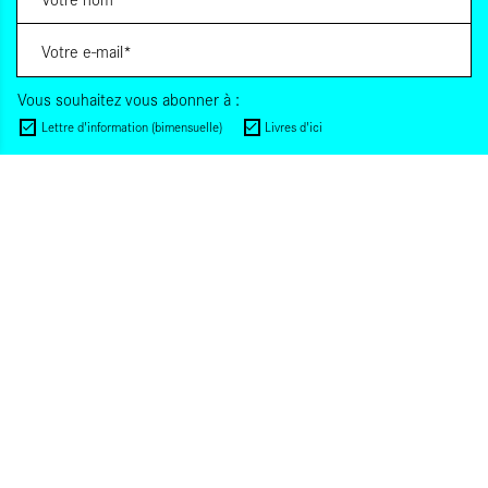
Vous souhaitez vous abonner à :
Lettre d'information (bimensuelle)
Livres d'ici
Votre adresse de messagerie est uniquement utilisée pour vous envoyer les lettres
d'information d'ALCA. Vous pouvez à tout moment utiliser le lien de désabonnement
intégré dans la lettre d'information. Pour en savoir plus, consultez notre
Politique de
confidentialité
.
S'INSCRIRE