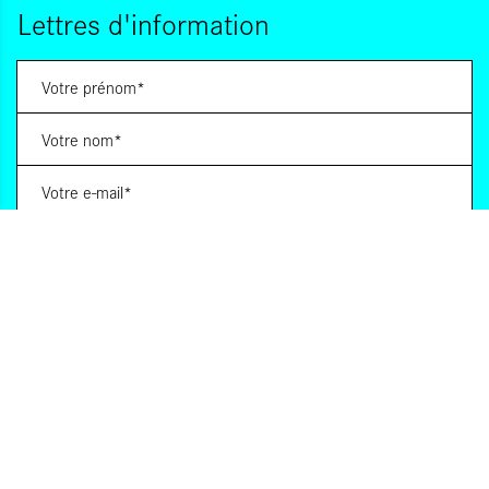
Lettres d'information
Vous souhaitez vous abonner à :
Lettre d'information (bimensuelle)
Livres d'ici
Votre adresse de messagerie est uniquement utilisée pour vous envoyer les lettres
d'information d'ALCA. Vous pouvez à tout moment utiliser le lien de désabonnement
intégré dans la lettre d'information. Pour en savoir plus, consultez notre
Politique de
confidentialité
.
S'INSCRIRE