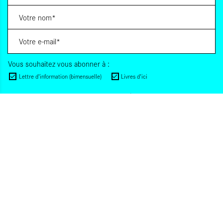
Vous souhaitez vous abonner à :
Lettre d'information (bimensuelle)
Livres d'ici
Votre adresse de messagerie est uniquement utilisée pour vous envoyer les lettres
d'information d'ALCA. Vous pouvez à tout moment utiliser le lien de désabonnement
intégré dans la lettre d'information. Pour en savoir plus, consultez notre
Politique de
confidentialité
.
S'INSCRIRE