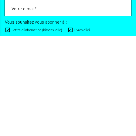
Vous souhaitez vous abonner à :
Lettre d'information (bimensuelle)
Livres d'ici
Votre adresse de messagerie est uniquement utilisée pour vous envoyer les lettres
d'information d'ALCA. Vous pouvez à tout moment utiliser le lien de désabonnement
intégré dans la lettre d'information. Pour en savoir plus, consultez notre
Politique de
confidentialité
.
S'INSCRIRE