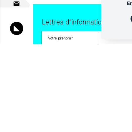
En
Lettres d'information
Vous souhaitez vous abonner à :
Lettre d'information (bimensuelle)
Livres d'ici
Votre adresse de messagerie est uniquement utilisée pour vous
lettres d'information d'ALCA. Vous pouvez à tout moment utiliser
désabonnement intégré dans la lettre d'information. Pour en sav
consultez notre
Politique de confidentialité
.
S'INSCRIRE