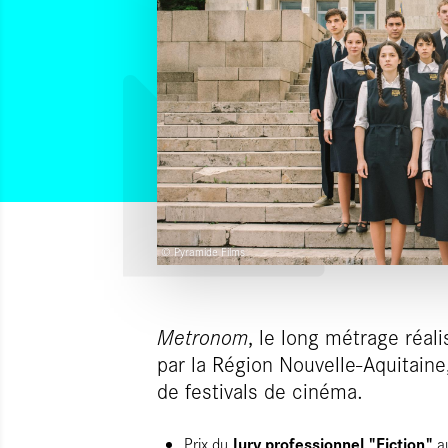
© Pyramide Films
Metronom
, le long métrage réal
par la Région Nouvelle-Aquitaine, 
de festivals de cinéma.
Jury professionnel "Fiction"
Prix du
au