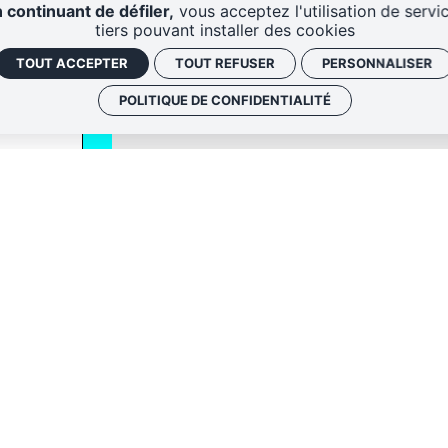
 continuant de défiler,
vous acceptez l'utilisation de servi
tiers pouvant installer des cookies
TOUT ACCEPTER
TOUT REFUSER
PERSONNALISER
POLITIQUE DE CONFIDENTIALITÉ
QUI SOMM
NOS ADRE
Politique de conf
 envoyer les
Gestion des cook
 le lien de
oir plus,