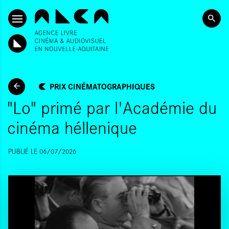
ALLER AU CONTENU PRINCIPAL
PRIX CINÉMATOGRAPHIQUES
"Lo" primé par l'Académie du
cinéma héllenique
PUBLIÉ LE 06/07/2026