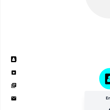
ANNU
En