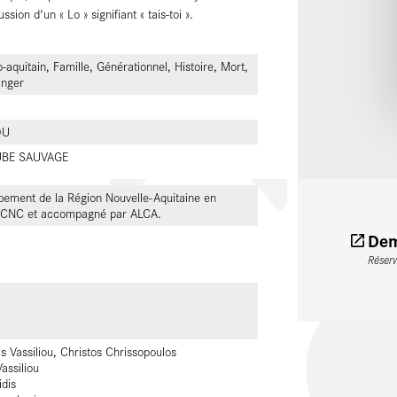
sion d'un « Lo » signifiant « tais-toi ».
-aquitain, Famille, Générationnel, Histoire, Mort,
anger
OU
UBE SAUVAGE
pement de la Région Nouvelle-Aquitaine en
le CNC et accompagné par ALCA.
Dem
Réser
s Vassiliou, Christos Chrissopoulos
assiliou
idis