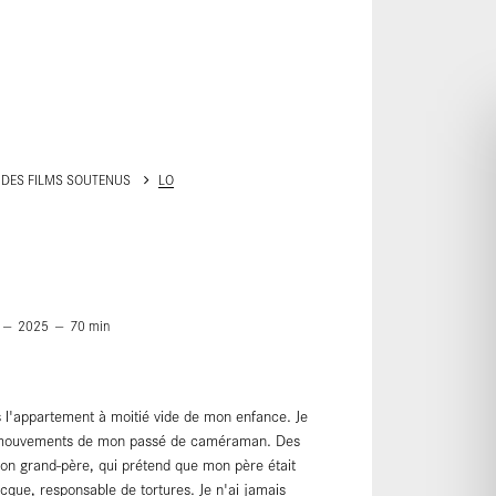
ALLER AU CONTENU PRINCIPAL
 DES FILMS SOUTENUS
LO
2025
70
min
 l'appartement à moitié vide de mon enfance. Je
es mouvements de mon passé de caméraman. Des
mon grand-père, qui prétend que mon père était
recque, responsable de tortures. Je n'ai jamais