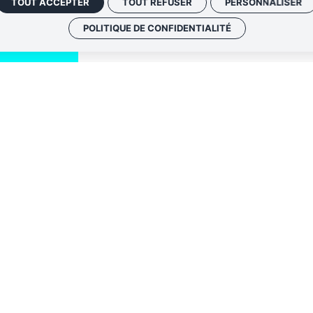
TOUT ACCEPTER
TOUT REFUSER
PERSONNALISER
POLITIQUE DE CONFIDENTIALITÉ
QUI SOMM
NOS ADRE
Politique de conf
 envoyer les
Gestion des cook
 le lien de
oir plus,