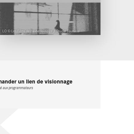
LO © Les Films de l'aube sauvage / Studio Bauhaus
ander un lien de visionnage
vé aux programmateurs