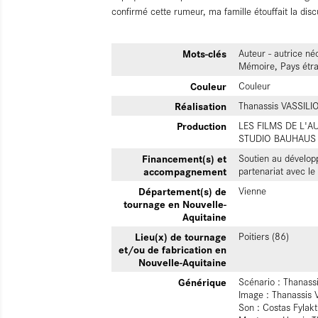
confirmé cette rumeur, ma famille étouffait la discus
Mots-clés
Auteur - autrice néo
Mémoire, Pays étr
Couleur
Couleur
Réalisation
Thanassis VASSILI
Production
LES FILMS DE L'A
STUDIO BAUHAUS
Financement(s) et
Soutien au dévelop
accompagnement
partenariat avec 
Département(s) de
Vienne
tournage en Nouvelle-
Aquitaine
Lieu(x) de tournage
Poitiers (86)
et/ou de fabrication en
Nouvelle-Aquitaine
Générique
Scénario : Thanassi
Image : Thanassis V
Son : Costas Fylakt