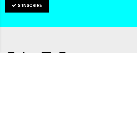
S'INSCRIRE
QUI SOMMES-NOUS ?
CONTACTS
NOS ADRESSES
Politique de confidentialité