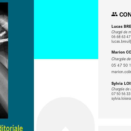
CON
Lucas BR
Chargé de mi
06 68 63 47
lucas.breuil
Marion C
Chargée de m
05 47 50 
marion.coli
Sylvia LO
Chargée de m
07 50 56 33
sylvia.loise