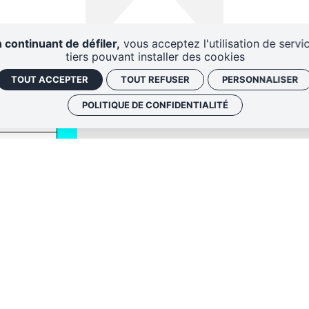
 continuant de défiler,
vous acceptez l'utilisation de servi
tiers pouvant installer des cookies
TOUT ACCEPTER
TOUT REFUSER
PERSONNALISER
POLITIQUE DE CONFIDENTIALITÉ
QUI SOMM
NOS ADRE
Politique de conf
 envoyer les
Gestion des cook
 le lien de
oir plus,