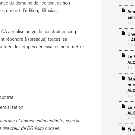
ance du domaine de l’édition, de son
s, contrat d’édition, diffusion,
Ann
ann
231
CA a réalisé un guide construit en cinq
Une
ant répondre à (presque) toutes les
– A
2.1
quement les étapes nécessaires pour mettre
Le 
ALC
1.6
Rém
mie
ALC
3.0
contrat
rcialisation
Le 
ALC
1.5
dactrice et éditrice indépendante, sous la
t directeur de DG édito conseil.
Étu
862