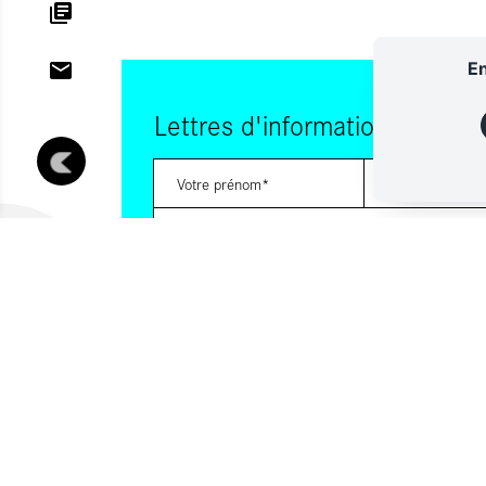
En
Lettres d'information
Vous souhaitez vous abonner à :
Lettre d'information (bimensuelle)
Livres d'ici
Votre adresse de messagerie est uniquement utilisée pour vous
lettres d'information d'ALCA. Vous pouvez à tout moment utiliser
désabonnement intégré dans la lettre d'information. Pour en sav
consultez notre
Politique de confidentialité
.