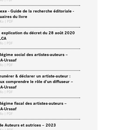
exe - Guide de la recherche éditoriale -
uaires du livre
 Ko
| PDF
 explication du décret du 28 août 2020
LCA
 Mo
| PDF
Régime social des artistes-auteurs –
A-Urssaf
 Mo
| PDF
unérer & déclarer un artiste-auteur :
ux comprendre le rôle d'un diffuseur –
A-Urssaf
 Mo
| PDF
Régime fiscal des artistes-auteurs –
A-Urssaf
 Mo
| PDF
de Auteurs et autrices – 2023
 Ko
| PDF