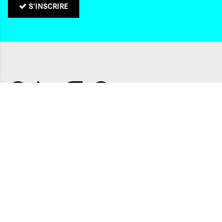
S'INSCRIRE
QUI SOMMES-NOUS ?
CONTACTS
NOS ADRESSES
Politique de confidentialité