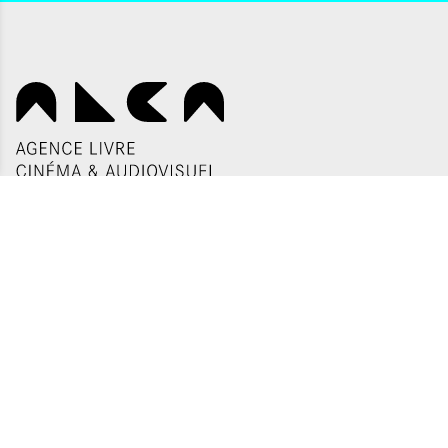
QUI SOMMES-NOUS ?
CONTACTS
NOS ADRESSES
Politique de confidentialité
Plan du site
Mentions légales
Gestion des cookies