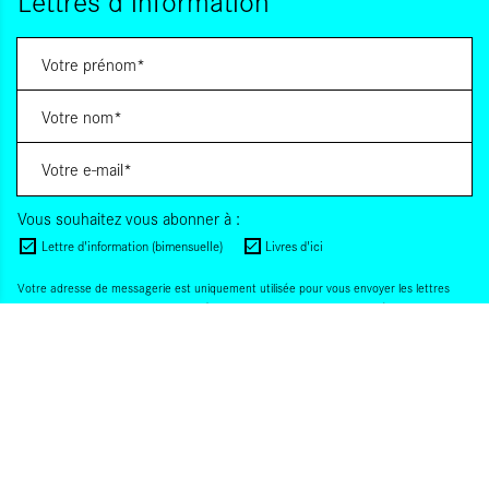
Lettres d'information
Vous souhaitez vous abonner à :
Lettre d'information (bimensuelle)
Livres d'ici
Votre adresse de messagerie est uniquement utilisée pour vous envoyer les lettres
d'information d'ALCA. Vous pouvez à tout moment utiliser le lien de désabonnement
intégré dans la lettre d'information. Pour en savoir plus, consultez notre
Politique de
confidentialité
.
S'INSCRIRE