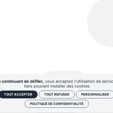
 continuant de défiler,
vous acceptez l'utilisation de servi
tiers pouvant installer des cookies
TOUT ACCEPTER
TOUT REFUSER
PERSONNALISER
POLITIQUE DE CONFIDENTIALITÉ
AIRES
CENTRE DE
DISPO
RESSOURCES
D'A