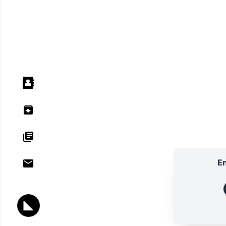
En
ANNU