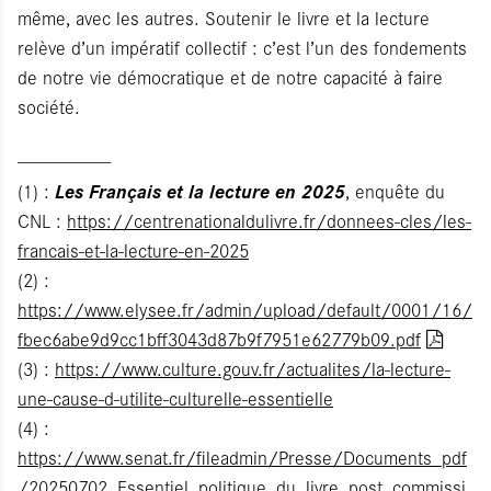
même, avec les autres. Soutenir le livre et la lecture
relève d’un impératif collectif : c’est l’un des fondements
de notre vie démocratique et de notre capacité à faire
société.
-----------------
Les Français et la lecture en 2025
(1) :
, enquête du
CNL :
https://centrenationaldulivre.fr/donnees-cles/les-
francais-et-la-lecture-en-2025
(2) :
https://www.elysee.fr/admin/upload/default/0001/16/
fbec6abe9d9cc1bff3043d87b9f7951e62779b09.pdf
(3) :
https://www.culture.gouv.fr/actualites/la-lecture-
une-cause-d-utilite-culturelle-essentielle
(4) :
https://www.senat.fr/fileadmin/Presse/Documents_pdf
/20250702_Essentiel_politique_du_livre_post_commissi