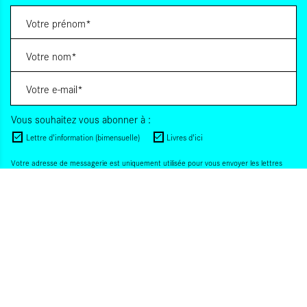
Vous souhaitez vous abonner à :
Lettre d'information (bimensuelle)
Livres d'ici
Votre adresse de messagerie est uniquement utilisée pour vous envoyer les lettres
d'information d'ALCA. Vous pouvez à tout moment utiliser le lien de désabonnement
intégré dans la lettre d'information. Pour en savoir plus, consultez notre
Politique de
confidentialité
.
S'INSCRIRE