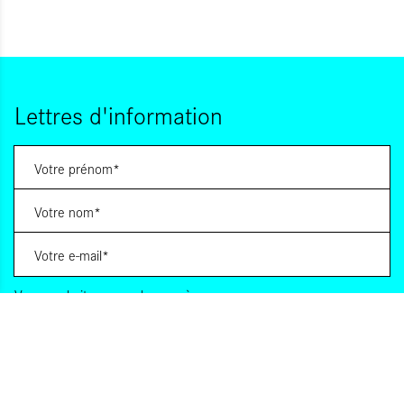
Lettres d'information
Vous souhaitez vous abonner à :
Lettre d'information (bimensuelle)
Livres d'ici
Votre adresse de messagerie est uniquement utilisée pour vous envoyer les lettres
d'information d'ALCA. Vous pouvez à tout moment utiliser le lien de désabonnement
intégré dans la lettre d'information. Pour en savoir plus, consultez notre
Politique de
confidentialité
.