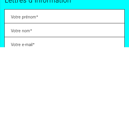
Vous souhaitez vous abonner à :
Lettre d'information (bimensuelle)
Livres d'ici
Votre adresse de messagerie est uniquement utilisée pour vous envoyer les lettres
d'information d'ALCA. Vous pouvez à tout moment utiliser le lien de désabonnement
intégré dans la lettre d'information. Pour en savoir plus, consultez notre
Politique de
confidentialité
.
S'INSCRIRE