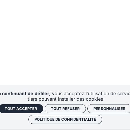
 continuant de défiler,
vous acceptez l'utilisation de servi
tiers pouvant installer des cookies
TOUT ACCEPTER
TOUT REFUSER
PERSONNALISER
POLITIQUE DE CONFIDENTIALITÉ
AIRES
CENTRE DE
DISPO
RESSOURCES
D'A