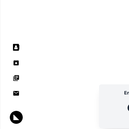
En
ANNU