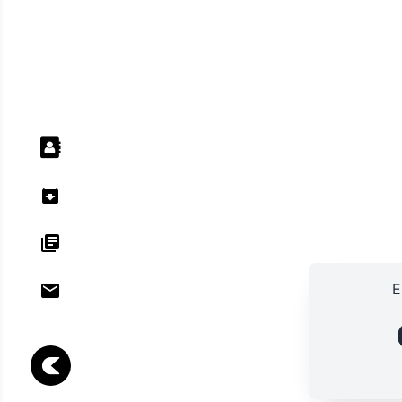
E
ANNU