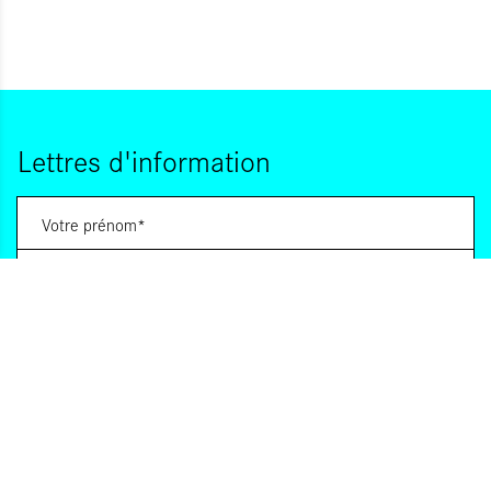
Lettres d'information
Vous souhaitez vous abonner à :
Lettre d'information (bimensuelle)
Livres d'ici
Votre adresse de messagerie est uniquement utilisée pour vous envoyer les lettres
d'information d'ALCA. Vous pouvez à tout moment utiliser le lien de désabonnement
intégré dans la lettre d'information. Pour en savoir plus, consultez notre
Politique de