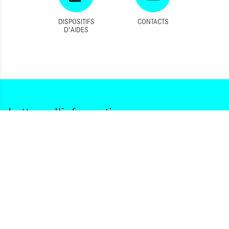
DISPOSITIFS
CONTACTS
D'AIDES
Lettres d'information
Vous souhaitez vous abonner à :
Lettre d'information (bimensuelle)
Livres d'ici