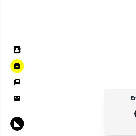
En
ANNU