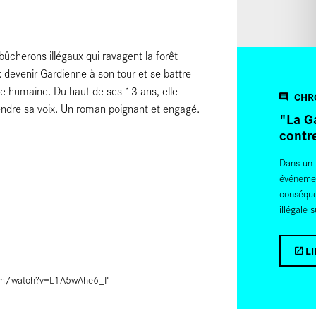
ûcherons illégaux qui ravagent la forêt
 devenir Gardienne à son tour et se battre
lie humaine. Du haut de ses 13 ans, elle
CHR
tendre sa voix. Un roman poignant et engagé.
"La Ga
contr
Dans un 
événemen
conséquen
illégale 
LI
om/watch?v=L1A5wAhe6_I
"