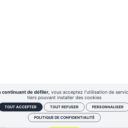
 continuant de défiler,
vous acceptez l'utilisation de servi
tiers pouvant installer des cookies
TOUT ACCEPTER
TOUT REFUSER
PERSONNALISER
POLITIQUE DE CONFIDENTIALITÉ
AIRES
CENTRE DE
DISPO
RESSOURCES
D'A