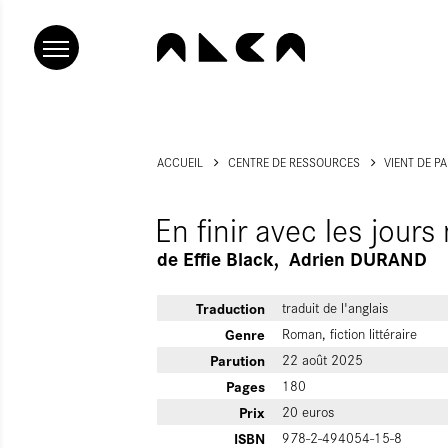
ACCUEIL
CENTRE DE RESSOURCES
VIENT DE P
En finir avec les jours 
de
Effie Black
Adrien DURAND
Traduction
traduit de l'anglais
Genre
Roman, fiction littéraire
Parution
22 août 2025
Pages
180
Prix
20 euros
ISBN
978-2-494054-15-8