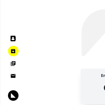
En
ANNU