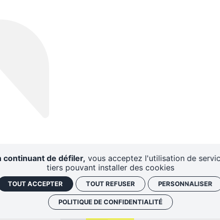
 continuant de défiler,
vous acceptez l'utilisation de servi
tiers pouvant installer des cookies
TOUT ACCEPTER
TOUT REFUSER
PERSONNALISER
POLITIQUE DE CONFIDENTIALITÉ
AIRES
CENTRE DE
DISPO
RESSOURCES
D'A